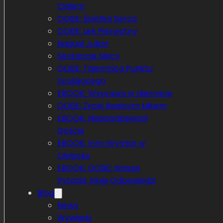
Ciałem
OOBE: Ścieżka Serca
OOBE: Lęk Pierwotny
Nagual Julian
Sentencje Mocy
OOBE: Tajemnica Punktu
Scalającego
EBOOK: Wyprawa w Nieznane
OOBE: Życie Realnym Mitem
EBOOK: Niespodziewani
Goście
EBOOK: Inny Wymiar w
Ołoboku
EBOOK: OOBE: Wasze
Pytania, Moje Odpowiedzi
Blog
News
Wywiady