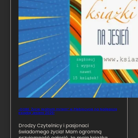
„OOBE. Życie realnym mitem” w Plebiscycie na Najlepszą
Książkę Jesieni 2025!
Drodzy Czytelnicy i pasjonaci
świadomego życia! Mam ogromną
przyjemność ogłosić, że moja książka